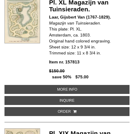
Pl. XL Magazijn van
Tuinsieraden.
Laar, Gijsbert Van (1767-1829).
Magazijn van Tuinsieraden.
This plate: Pl. XL.
Amsterdam, ca. 1803.
Original hand colored engraving.
Sheet size: 12 x 9 3/4 in.
Trimmed size: 11 x 8 3/4 in.
Item nr. 157813
$150.00
save 50%
$75.00
ABOUT PL. XL MAGAZIJN VAN T
MORE INFO
ABOUT PL. XL MAGAZIJN VAN TU
INQUIRE
ORDER
Pl. XIX Magazijn van