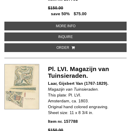
$150.00
save 50%
$75.00
ABOUT PL. XLVII. MAGAZIJN VA
MORE INFO
ABOUT PL. XLVII. MAGAZIJN VAN 
INQUIRE
ORDER
Pl. LVI. Magazijn van
Tuinsieraden.
Laar, Gijsbert Van (1767-1829).
Magazijn van Tuinsieraden.
This plate: Pl. LVI.
Amsterdam, ca. 1803.
Original hand colored engraving.
Sheet size: 11 x 8 3/4 in.
Item nr. 157788
$150.00