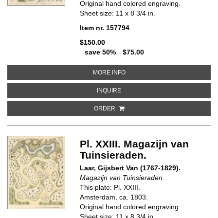
Original hand colored engraving.
Sheet size: 11 x 8 3/4 in.
Item nr. 157794
$150.00
save 50%
$75.00
ABOUT PL. XXXIX MAGAZIJN VA
MORE INFO
ABOUT PL. XXXIX MAGAZIJN VAN
INQUIRE
ORDER
Pl. XXIII. Magazijn van
Tuinsieraden.
Laar, Gijsbert Van (1767-1829).
Magazijn van Tuinsieraden.
This plate: Pl. XXIII.
Amsterdam, ca. 1803.
Original hand colored engraving.
Sheet size: 11 x 8 3/4 in.