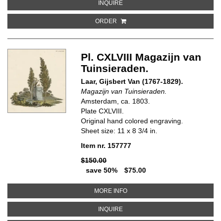
ABOUT PL. LXXV MAGAZIJN VAN 
INQUIRE
ORDER
Pl. CXLVIII Magazijn van
Tuinsieraden.
Laar, Gijsbert Van (1767-1829).
Magazijn van Tuinsieraden.
Amsterdam, ca. 1803.
Plate CXLVIII.
Original hand colored engraving.
Sheet size: 11 x 8 3/4 in.
Item nr. 157777
$150.00
save 50%
$75.00
ABOUT PL. CXLVIII MAGAZIJN V
MORE INFO
ABOUT PL. CXLVIII MAGAZIJN VA
INQUIRE