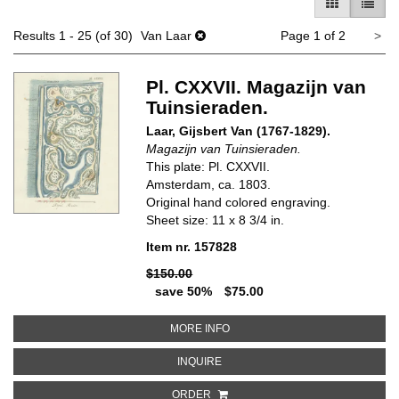
GALLERY V
LIST 
Ne
Results
1 - 25 (of 30)
Van Laar
Page 1 of 2
>
pa
Pl. CXXVII. Magazijn van
Tuinsieraden.
Laar, Gijsbert Van (1767-1829).
Magazijn van Tuinsieraden.
This plate: Pl. CXXVII.
Amsterdam, ca. 1803.
Original hand colored engraving.
Sheet size: 11 x 8 3/4 in.
Item nr. 157828
$150.00
save 50%
$75.00
ABOUT PL. CXXVII. MAGAZIJN V
MORE INFO
ABOUT PL. CXXVII. MAGAZIJN VA
INQUIRE
ORDER