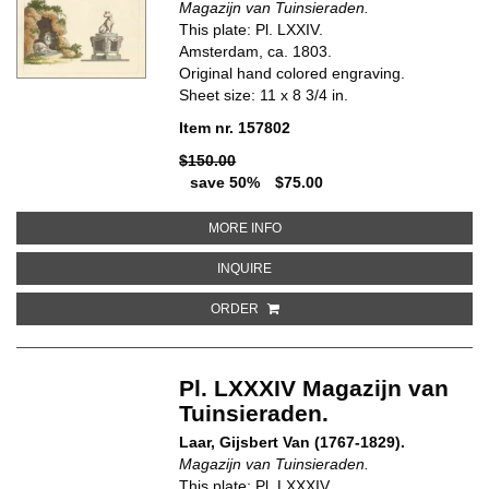
Magazijn van Tuinsieraden.
This plate: Pl. LXXIV.
Amsterdam, ca. 1803.
Original hand colored engraving.
Sheet size: 11 x 8 3/4 in.
Item nr. 157802
$150.00
save 50%
$75.00
ABOUT PL. LXXIV. MAGAZIJN VA
MORE INFO
ABOUT PL. LXXIV. MAGAZIJN VAN
INQUIRE
ORDER
Pl. LXXXIV Magazijn van
Tuinsieraden.
Laar, Gijsbert Van (1767-1829).
Magazijn van Tuinsieraden.
This plate: Pl. LXXXIV.