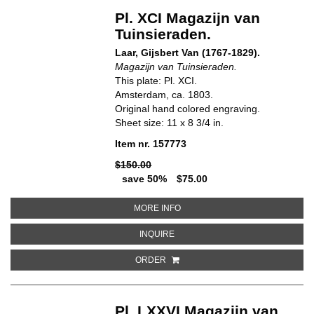
Pl. XCI Magazijn van
Tuinsieraden.
Laar, Gijsbert Van (1767-1829).
Magazijn van Tuinsieraden.
This plate: Pl. XCI.
Amsterdam, ca. 1803.
Original hand colored engraving.
Sheet size: 11 x 8 3/4 in.
Item nr. 157773
$150.00
save 50%
$75.00
ABOUT PL. XCI MAGAZIJN VAN 
MORE INFO
ABOUT PL. XCI MAGAZIJN VAN TU
INQUIRE
ORDER
Pl. LXXVI Magazijn van