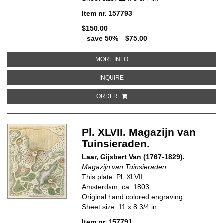
Item nr. 157793
$150.00
save 50%
$75.00
ABOUT PL. XXIII. MAGAZIJN VAN
MORE INFO
ABOUT PL. XXIII. MAGAZIJN VAN 
INQUIRE
ORDER
Pl. XLVII. Magazijn van
Tuinsieraden.
Laar, Gijsbert Van (1767-1829).
Magazijn van Tuinsieraden.
This plate: Pl. XLVII.
Amsterdam, ca. 1803.
Original hand colored engraving.
Sheet size: 11 x 8 3/4 in.
Item nr. 157791