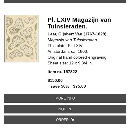
Pl. LXIV Magazijn van
Tuinsieraden.
Laar, Gijsbert Van (1767-1829).
Magazijn van Tuinsieraden.
This plate: Pl. LXIV.
Amsterdam, ca. 1803.
Original hand colored engraving.
Sheet size: 12 x 9 3/4 in.
Item nr. 157822
$150.00
save 50%
$75.00
ABOUT PL. LXIV MAGAZIJN VAN
MORE INFO
ABOUT PL. LXIV MAGAZIJN VAN T
INQUIRE
ORDER