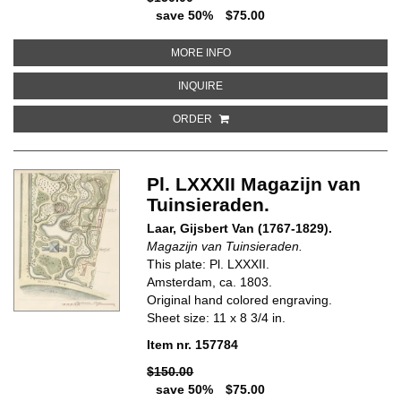
save 50%
$75.00
ABOUT PL. LVI. MAGAZIJN VAN 
MORE INFO
ABOUT PL. LVI. MAGAZIJN VAN T
INQUIRE
ORDER
Pl. LXXXII Magazijn van
Tuinsieraden.
Laar, Gijsbert Van (1767-1829).
Magazijn van Tuinsieraden.
This plate: Pl. LXXXII.
Amsterdam, ca. 1803.
Original hand colored engraving.
Sheet size: 11 x 8 3/4 in.
Item nr. 157784
$150.00
save 50%
$75.00