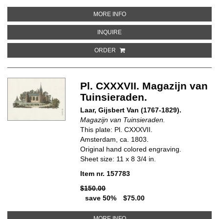
ABOUT PL. LXXXII MAGAZIJN VA
MORE INFO
ABOUT PL. LXXXII MAGAZIJN VAN
INQUIRE
ORDER
Pl. CXXXVII. Magazijn van
Tuinsieraden.
Laar, Gijsbert Van (1767-1829).
Magazijn van Tuinsieraden.
This plate: Pl. CXXXVII.
Amsterdam, ca. 1803.
Original hand colored engraving.
Sheet size: 11 x 8 3/4 in.
Item nr. 157783
$150.00
save 50%
$75.00
ABOUT PL. CXXXVII. MAGAZIJN 
MORE INFO