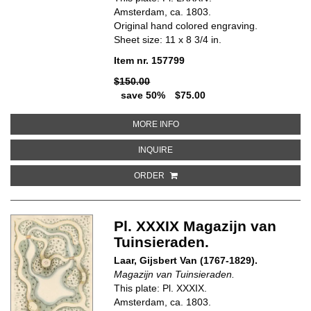
Amsterdam, ca. 1803.
Original hand colored engraving.
Sheet size: 11 x 8 3/4 in.
Item nr. 157799
$150.00
save 50%
$75.00
ABOUT PL. LXXXIV MAGAZIJN V
MORE INFO
ABOUT PL. LXXXIV MAGAZIJN VA
INQUIRE
ORDER
Pl. XXXIX Magazijn van
Tuinsieraden.
Laar, Gijsbert Van (1767-1829).
Magazijn van Tuinsieraden.
This plate: Pl. XXXIX.
Amsterdam, ca. 1803.