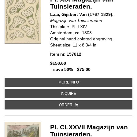
Tuinsieraden.
Laar, Gijsbert Van (1767-1829).
Magazijn van Tuinsieraden.
This plate: Pl. LXIV.
Amsterdam, ca. 1803.
Original hand colored engraving.
Sheet size: 11 x 8 3/4 in.
Item nr. 157812
$150.00
save 50%
$75.00
ABOUT PL. XIX MAGAZIJN VAN 
MORE INFO
ABOUT PL. XIX MAGAZIJN VAN TU
INQUIRE
ORDER
Pl. CLXXVII Magazijn van
Tuinsieraden.