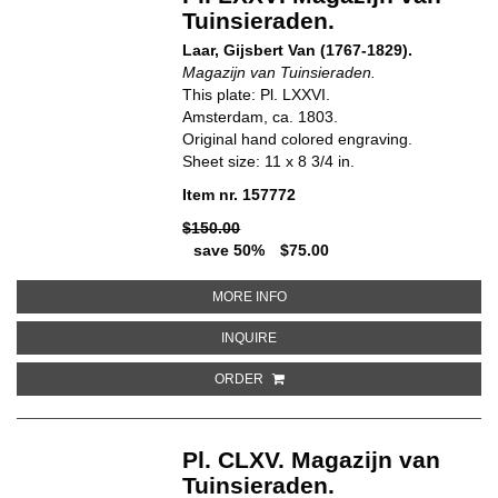
Tuinsieraden.
Laar, Gijsbert Van (1767-1829).
Magazijn van Tuinsieraden.
This plate: Pl. LXXVI.
Amsterdam, ca. 1803.
Original hand colored engraving.
Sheet size: 11 x 8 3/4 in.
Item nr. 157772
$150.00
save 50%
$75.00
ABOUT PL. LXXVI MAGAZIJN VA
MORE INFO
ABOUT PL. LXXVI MAGAZIJN VAN 
INQUIRE
ORDER
Pl. CLXV. Magazijn van
Tuinsieraden.