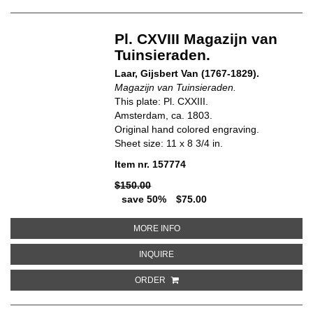
Pl. CXVIII Magazijn van
Tuinsieraden.
Laar, Gijsbert Van (1767-1829).
Magazijn van Tuinsieraden.
This plate: Pl. CXXIII.
Amsterdam, ca. 1803.
Original hand colored engraving.
Sheet size: 11 x 8 3/4 in.
Item nr. 157774
$150.00
save 50%
$75.00
ABOUT PL. CXVIII MAGAZIJN VA
MORE INFO
ABOUT PL. CXVIII MAGAZIJN VAN
INQUIRE
ORDER