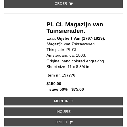
ORDER
Pl. CL Magazijn van
Tuinsieraden.
Laar, Gijsbert Van (1767-1829).
Magazijn van Tuinsieraden.
This plate: Pl. CL.
Amsterdam, ca. 1803.
Original hand colored engraving.
Sheet size: 11 x 8 3/4 in.
Item nr. 157776
$150.00
save 50%
$75.00
ABOUT PL. CL MAGAZIJN VAN T
MORE INFO
ABOUT PL. CL MAGAZIJN VAN TU
INQUIRE
ORDER