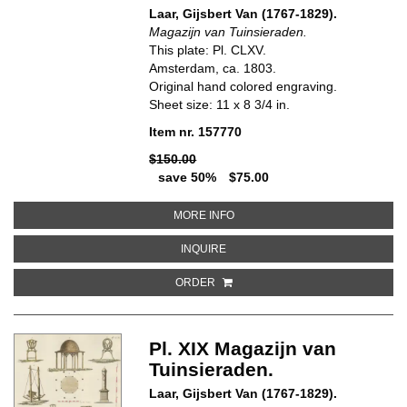
Laar, Gijsbert Van (1767-1829).
Magazijn van Tuinsieraden.
This plate: Pl. CLXV.
Amsterdam, ca. 1803.
Original hand colored engraving.
Sheet size: 11 x 8 3/4 in.
Item nr. 157770
$150.00
save 50%
$75.00
ABOUT PL. CLXV. MAGAZIJN VA
MORE INFO
ABOUT PL. CLXV. MAGAZIJN VAN 
INQUIRE
ORDER
Pl. XIX Magazijn van
Tuinsieraden.
Laar, Gijsbert Van (1767-1829).