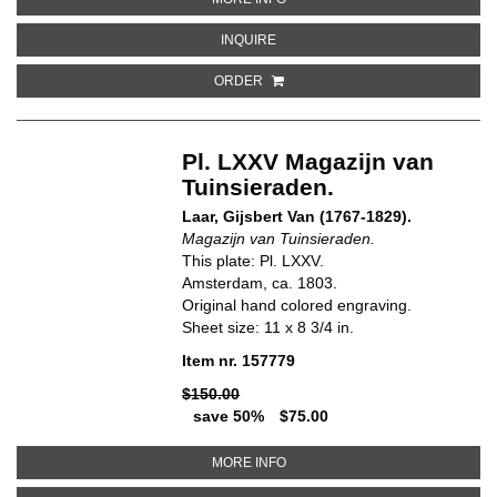
ABOUT PL. CXXXVII. MAGAZIJN V
INQUIRE
ORDER
Pl. LXXV Magazijn van
Tuinsieraden.
Laar, Gijsbert Van (1767-1829).
Magazijn van Tuinsieraden.
This plate: Pl. LXXV.
Amsterdam, ca. 1803.
Original hand colored engraving.
Sheet size: 11 x 8 3/4 in.
Item nr. 157779
$150.00
save 50%
$75.00
ABOUT PL. LXXV MAGAZIJN VAN
MORE INFO