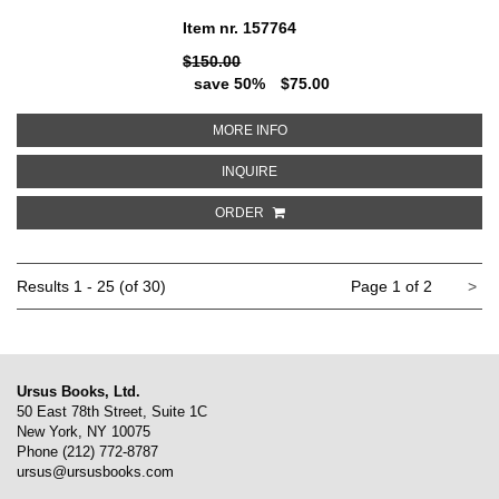
Item nr. 157764
$150.00
save 50%
$75.00
ABOUT PL XVII. MAGAZIJN VAN 
MORE INFO
ABOUT PL XVII. MAGAZIJN VAN T
INQUIRE
ORDER
Ne
Results
1 - 25 (of 30)
Page 1 of 2
>
pa
Ursus Books, Ltd.
50 East 78th Street, Suite 1C
New York, NY 10075
Phone
(212) 772-8787
ursus@ursusbooks.com