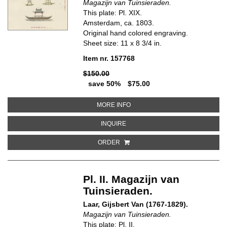
Magazijn van Tuinsieraden.
This plate: Pl. XIX.
Amsterdam, ca. 1803.
Original hand colored engraving.
Sheet size: 11 x 8 3/4 in.
Item nr. 157768
$150.00
save 50%
$75.00
ABOUT PL. XIX MAGAZIJN VAN 
MORE INFO
ABOUT PL. XIX MAGAZIJN VAN TU
INQUIRE
ORDER
Pl. II. Magazijn van
Tuinsieraden.
Laar, Gijsbert Van (1767-1829).
Magazijn van Tuinsieraden.
This plate: Pl. II.