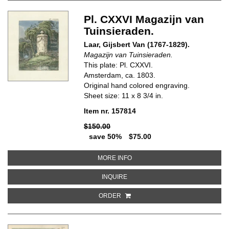
Pl. CXXVI Magazijn van
Tuinsieraden.
Laar, Gijsbert Van (1767-1829).
Magazijn van Tuinsieraden.
This plate: Pl. CXXVI.
Amsterdam, ca. 1803.
Original hand colored engraving.
Sheet size: 11 x 8 3/4 in.
Item nr. 157814
$150.00
save 50%
$75.00
ABOUT PL. CXXVI MAGAZIJN VA
MORE INFO
ABOUT PL. CXXVI MAGAZIJN VAN
INQUIRE
ORDER