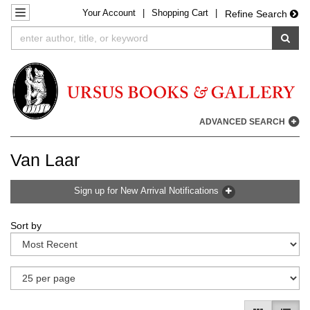
Your
Account
|
Shopping Cart
|
Skip
TOGGLE NAVIGATION
Refine Search
to
SUB
main
content
ADVANCED SEARCH
Van Laar
Sign up for New Arrival Notifications
Refine
Skip
Sort by
search
to
results
search
results