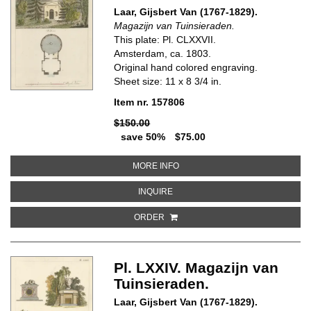
Laar, Gijsbert Van (1767-1829).
Magazijn van Tuinsieraden.
This plate: Pl. CLXXVII.
Amsterdam, ca. 1803.
Original hand colored engraving.
Sheet size: 11 x 8 3/4 in.
Item nr. 157806
$150.00
save 50%
$75.00
ABOUT PL. CLXXVII MAGAZIJN V
MORE INFO
ABOUT PL. CLXXVII MAGAZIJN VA
INQUIRE
ORDER
Pl. LXXIV. Magazijn van
Tuinsieraden.
Laar, Gijsbert Van (1767-1829).